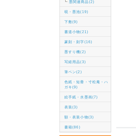
墨関連商品(2)
硯・墨池(19)
下敷(9)
書道小物(21)
篆刻・刻字(16)
墨すり機(2)
写経用品(3)
筆ペン(2)
色紙・短冊・寸松庵・ハ
ガキ(9)
絵手紙・水墨画(7)
表装(3)
額・表装小物(3)
書籍(86)