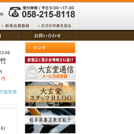
0106
呉竹
円
円
字固型墨
×16)