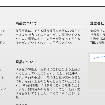
商品について
運営会社
トカ
商品画像は、できる限り商品を忠実にお伝えで
株式会社
さ
きるよう努力しておりますが、ご覧頂いている
担当者：
パソコン環境により、カラーが異なって見える
〒500-8
担と
場合がございますので、ご了承ください。
TEL：058
返品について
ま
取扱品の特性上、お客様のご都合による返品は
不可とさせていただきます。 但し、発送中の
きま
破損、商品の手違い、その他当社が認める場合
のみ、返品・返金のご対応とさせていただきま
。
す。 商品到着後、7日以内に必ずご連絡くださ
900
いませ。開封済みの商品については、返品・交
換をお受けできません。予めご了承くださいま
せ。