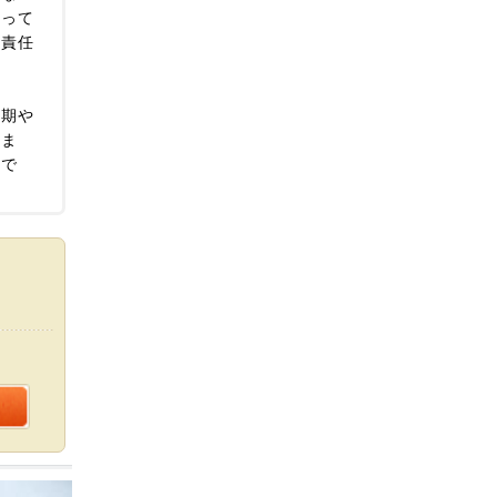
洗って
は責任
時期や
りま
安で