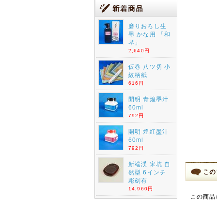
磨りおろし生
墨 かな用 「和
琴」
2,640円
仮巻 八ツ切 小
紋柄紙
616円
開明 青煌墨汁
60ml
792円
開明 煌紅墨汁
60ml
792円
新端渓 宋坑 自
然型 6インチ
彫刻有
14,960円
この商品