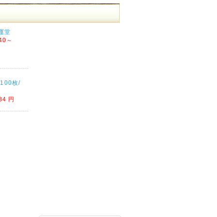
運堂
40～
100枚/
84 円