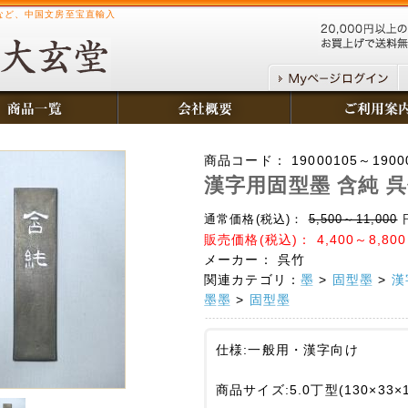
など、中国文房至宝直輸入
商品コード：
19000105～1900
漢字用固型墨 含純 
通常価格(税込)：
5,500～11,000
販売価格(税込)：
4,400～8,800
メーカー：
呉竹
関連カテゴリ：
墨
>
固型墨
>
漢
墨
墨
>
固型墨
仕様:一般用・漢字向け
商品サイズ:5.0丁型(130×33