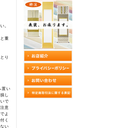
さい。
みと重
っとり
へ置い
破損し
ないで
に注意
水でよ
に付く
ぜない