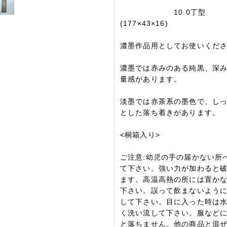
10.0丁型
(177×43×16)
濃墨作品用としてお使いくだ
濃墨では赤みのある純黒、深
量感があります。
淡墨では赤茶系の墨色で、し
とした落ち着きがあります。
<桐箱入り>
ご注意:幼児の手の届かない所
て下さい。強い力が加わると
ます。高温高熱の所には置か
下さい。誤って飲まないよう
して下さい。目に入った時は
く洗い流して下さい。服など
と落ちません。他の商品と混