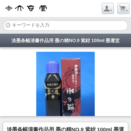
淡墨条幅清書作品用 墨の精NO.9 紫紺 100ml 墨運堂
淡墨条幅清書作品用 墨の精NO.9 紫紺 100ml 墨運