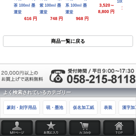
100枚/反
3,520～
茶 100ml 墨
紫 100ml 墨
系 100ml 墨
17,600
8,800 円
運堂
運堂
運堂
616 円
748 円
968 円
商品一覧に戻る
よく検索されているカテゴリー
篆刻・刻字用品
硯・墨池
仮名加工紙
表装
漢字加