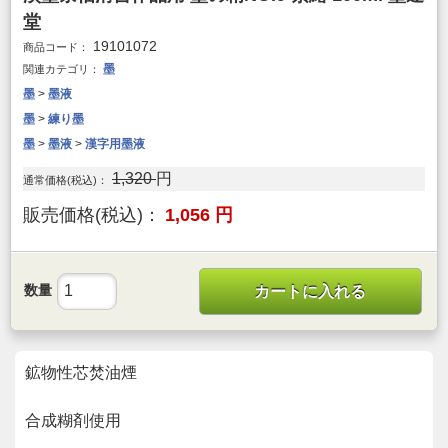
堂
19101072
商品コード：
墨
関連カテゴリ：
墨
>
墨液
墨
>
練り墨
墨
>
墨液
>
漢字用墨液
1,320
円
通常価格(税込)：
販売価格(税込)：
1,056
円
数量
カートに入れる
鉱物性芯焚油煙
合成糊剤使用