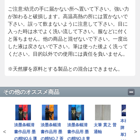
ご注意:幼児の手に届かない所へ置いて下さい。強い力
が加わると破損します。高温高熱の所には置かないで
下さい。誤って飲まないように注意して下さい。目に
入った時は水でよく洗い流して下さい。服などに付く
と落ちません。他の商品と混ぜないで下さい。一度出
した液は戻さないで下さい。筆は使った後よく洗って
ください。目的以外での使用には責任を負いません。
※天然膠を原料とする製品との混合はできません。
その他のオススメ商品
本画仙 紅
淡墨条幅清
淡墨条幅清
淡墨条幅清
太筆 貫之 普
牌 四尺棉
<
>
書作品用 墨
書作品用 墨
書作品用 墨
通軸
単宣 半切
の精NO.6 薄
の精NO.7 茶
の精NO.8 青