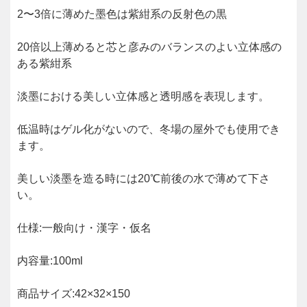
2〜3倍に薄めた墨色は紫紺系の反射色の黒
20倍以上薄めると芯と彦みのバランスのよい立体感の
ある紫紺系
淡墨における美しい立体感と透明感を表現します。
低温時はゲル化がないので、冬場の屋外でも使用でき
ます。
美しい淡墨を造る時には20℃前後の水で薄めて下さ
い。
仕様:一般向け・漢字・仮名
内容量:100ml
商品サイズ:42×32×150