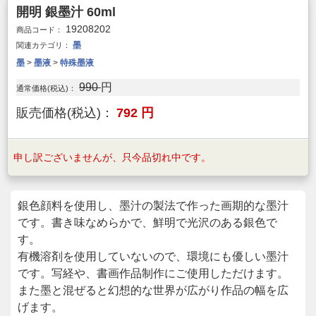
開明 銀墨汁 60ml
19208202
商品コード：
墨
関連カテゴリ：
墨
>
墨液
>
特殊墨液
990
円
通常価格(税込)：
販売価格(税込)：
792
円
申し訳ございませんが、只今品切れ中です。
銀色顔料を使用し、墨汁の製法で作った画期的な墨汁
です。書き味なめらかで、鮮明で光沢のある銀色で
す。
有機溶剤を使用していないので、環境にも優しい墨汁
です。写経や、書画作品制作にご使用しただけます。
また墨と混ぜると幻想的な世界が広がり作品の幅を広
げます。