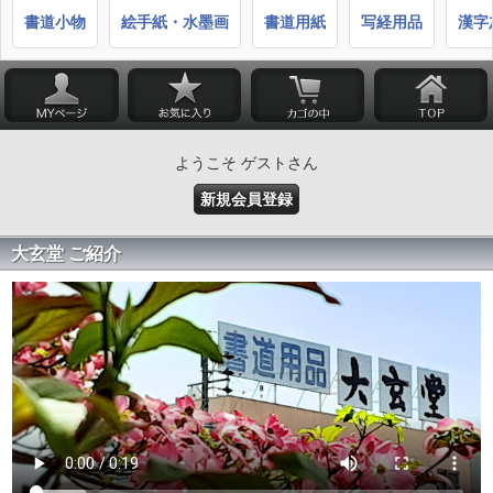
書道小物
絵手紙・水墨画
書道用紙
写経用品
漢字
ようこそ ゲストさん
新規会員登録
大玄堂 ご紹介